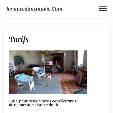
Toggl
Javancedansmavie.com
Naviga
T
Tarifs
a
r
i
f
s
100€ pour deux heures consécutives
60€ pour une séance de 1h