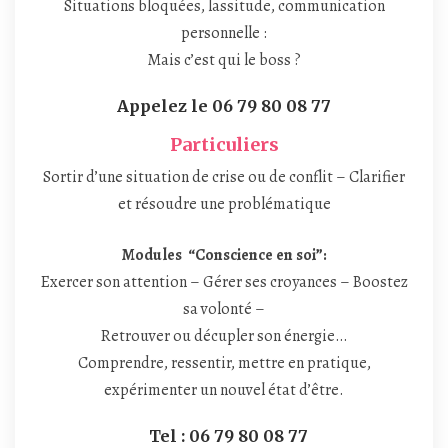
Situations bloquées, lassitude, communication
r
personnelle :
v
o
Mais c’est qui le boss ?
t
r
Appelez le 06 79 80 08 77
e
Particuliers
é
q
Sortir d’une situation de crise ou de conflit – Clarifier
u
et résoudre une problématique
i
l
i
Modules “Conscience en soi”:
b
Exercer son attention – Gérer ses croyances – Boostez
r
sa volonté –
e
Retrouver ou décupler son énergie…
Comprendre, ressentir, mettre en pratique,
expérimenter un nouvel état d’être.
Tel :
06 79 80 08 77