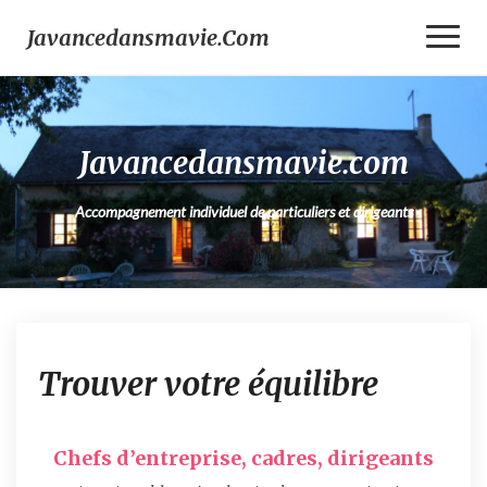
Toggl
Javancedansmavie.com
Naviga
Javancedansmavie.com
Accompagnement individuel de particuliers et dirigeants
T
Trouver votre équilibre
r
o
u
v
Chefs d’entreprise, cadres, dirigeants
e